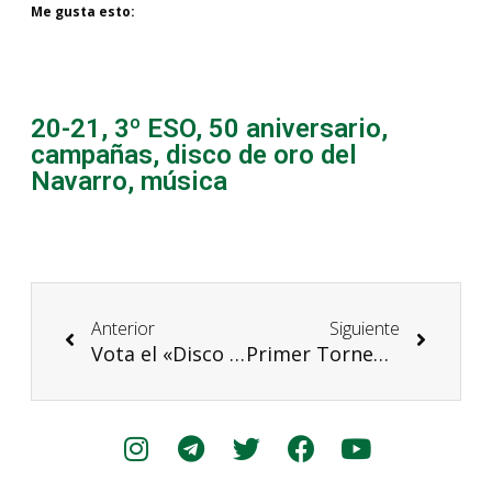
Me gusta esto:
20-21
,
3º ESO
,
50 aniversario
,
campañas
,
disco de oro del
Navarro
,
música
Anterior
Siguiente
Vota el «Disco de Oro del Navarro»
Primer Torneo de Debate en inglés del IES Navarro Villoslada