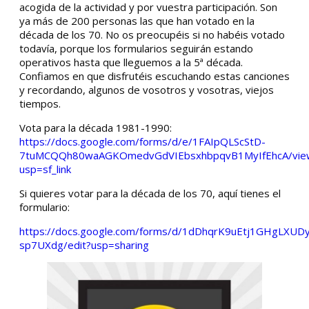
acogida de la actividad y por vuestra participación. Son
ya más de 200 personas las que han votado en la
década de los 70. No os preocupéis si no habéis votado
todavía, porque los formularios seguirán estando
operativos hasta que lleguemos a la 5ª década.
Confiamos en que disfrutéis escuchando estas canciones
y recordando, algunos de vosotros y vosotras, viejos
tiempos.
Vota para la década 1981-1990:
https://docs.google.com/forms/d/e/1FAIpQLScStD-
7tuMCQQh80waAGKOmedvGdVIEbsxhbpqvB1MyIfEhcA/vie
usp=sf_link
Si quieres votar para la década de los 70, aquí tienes el
formulario:
https://docs.google.com/forms/d/1dDhqrK9uEtj1GHgLXU
sp7UXdg/edit?usp=sharing