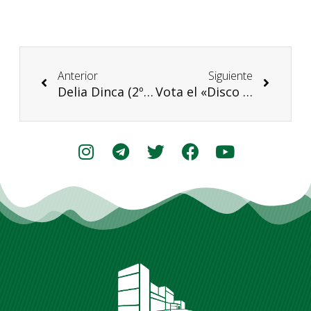
Anterior
Siguiente
Delia Dinca (2º BTO) agraciada con una Beca Europa: ¡enhorabuena!
Vota el «Disco de Oro» de la década 1981-1990