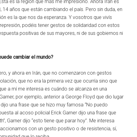
. Esta es la región que más me impresionó. Ahora Irán es
3, 14 años que están cambiando el país. Pero sin duda, en
ión es la que nos da esperanza. Y vosotros que vivís
represión, podéis tener gestos de solidaridad con estos
espuesta positivas de sus mayores, ni de sus gobiernos ni
 puede cambiar el mundo?
ero, y ahora en Irán, que no comenzaron con gestos
olación, que no era la primera vez que ocurría sino que
que a mí me interesa es cuándo se alcanza en una
Garner, por ejemplo, anterior a George Floyd que dio lugar
 dijo una frase que se hizo muy famosa “No puedo
puesta al acoso policial Erick Garner dijo una frase que
h”, Garner dijo “esto tiene que parar hoy”. Me interesa
ccionamos con un gesto positivo o de resistencia, sí,
omunidad que lo reciba.