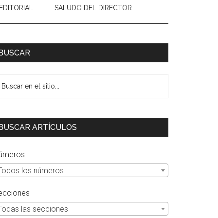
EDITORIAL
SALUDO DEL DIRECTOR
Primary
BUSCAR
Sidebar
uscar
n
tio...
BUSCAR ARTÍCULOS
úmeros
Todos los números
ecciones
Todas las secciones