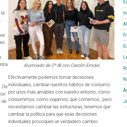
E
 la
I
,
A
que
F
es.
E
s
L
ntra
Alumnado de 2º IB con Carolin Emcke
R
Efectivamente podemos tomar decisiones
R
individuales, cambiar nuestros hábitos de consumo
. De
Á
por unos más amables con nuestro entorno, cómo
zon
consumimos, cómo viajamos, qué comemos, pero
o de
J
necesitamos cambiar las estructuras, tenemos que
cambiar la política para que esas decisiones
individuales provoquen un verdadero cambio.