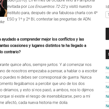
odio
(2016). En el mes de octubre vino a Pamplona
invitada por
Los Encuentros 72-22
y visitó nuestro
I
instituto para, después de una fabulosa charla con 4º
ESO y 1º y 2º BI, contestar las preguntas de ADN.
cke
 ayudado a comprender mejor los conflictos y las
tantas ocasiones y lugares distintos te ha llegado a
lo contrario?
rante quince años, siempre juntos. Y al comenzar nos
N
uno de nosotros empezaba a pensar, a hablar o a escribir
no puedes ni debes ser corresponsal de guerra. Nunca
N
omento llegábamos a percibir que uno de los dos
N
lo diríamos, y esto sí nos pasó, a ambos, nos lo dijimos
ue sí existe el riesgo de insensibilizarse, pero a mí
N
e afectó, cada nueva historia me dolía.
N