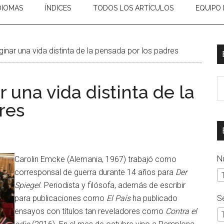
DIOMAS
ÍNDICES
TODOS LOS ARTÍCULOS
EQUIPO 
inar una vida distinta de la pensada por los padres
B
 una vida distinta de la
e
res
el
si
N
Carolin Emcke (Alemania, 1967) trabajó como
corresponsal de guerra durante 14 años para
Der
Spiegel
. Periodista y filósofa, además de escribir
para publicaciones como
El País
ha publicado
S
ensayos con títulos tan reveladores como
Contra el