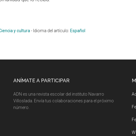
Ciencia y cultura
-
Idioma del artículo:
Español
ANÍMATE A PARTICIPAR
M
ADN es una revista escolar del instituto Navarro
A
Villoslada. Envía tus colaboraciones para el próximo
Fe
número.
Fe
W