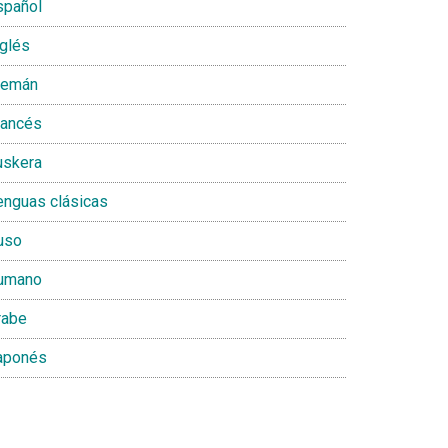
spañol
nglés
lemán
rancés
uskera
enguas clásicas
uso
umano
rabe
aponés