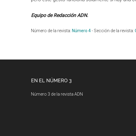
Equipo de Redacción ADN.
Número de la revista:
Número 4
-
Sección de la revista:
Footer
EN EL NÚMERO 3
Número 3 de la revista ADN