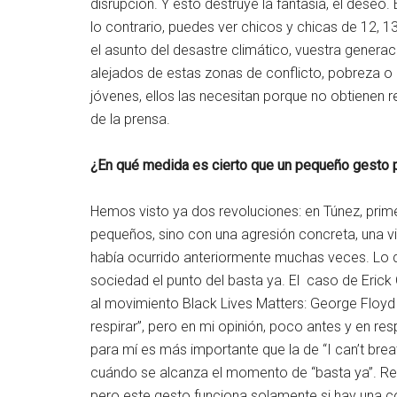
disrupción. Y esto destruye la fantasía, el deseo
lo contrario, puedes ver chicos y chicas de 12, 1
el asunto del desastre climático, vuestra generac
alejados de estas zonas de conflicto, pobreza o 
jóvenes, ellos las necesitan porque no obtienen r
de la prensa.
¿En qué medida es cierto que un pequeño gesto
Hemos visto ya dos revoluciones: en Túnez, prim
pequeños, sino con una agresión concreta, una vi
había ocurrido anteriormente muchas veces. Lo 
sociedad el punto del basta ya. El caso de Erick 
al movimiento Black Lives Matters: George Floyd
respirar”, pero en mi opinión, poco antes y en res
para mí es más importante que la de “I can’t breat
cuándo se alcanza el momento de “basta ya”. Rea
pero este gesto funciona solamente si hay una c