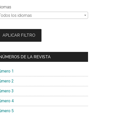
diomas
Todos los idiomas
APLICAR FILTRO
NÚMEROS DE LA REVISTA
úmero 1
úmero 2
úmero 3
úmero 4
úmero 5