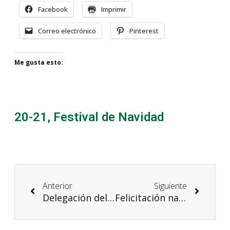
Facebook
Imprimir
Correo electrónico
Pinterest
Me gusta esto:
20-21
,
Festival de Navidad
Anterior
Siguiente
Delegación del Gobierno reconoce nuestro compromiso con la erradicación de la violencia machista
Felicitación navideña de la comunidad educativa del IES Navarro Villoslada