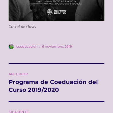
Cartel de
Oasis
Autor
Publicado
coeducacion
6 noviembre, 2019
el
Navegación
ANTERIOR
de
Programa de Coeduación del
Entrada
anterior:
Curso 2019/2020
entradas
SIGUIENTE