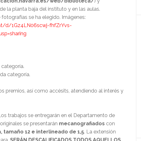
ducacion.navarra.es/web/biblioteca/
) y
 la planta baja del instituto y en las aulas.
fotografías se ha elegido. Imágenes:
nt/d/1Gz4LN06scwj-fhfZrYvs-
sp=sharing
 categoría.
da categoría.
s premios, así como accésits, atendiendo al interés y
Los trabajos se entregarán en el Departamento de
 originales se presentarán
mecanografiados
con
, tamaño 12 e interlineado de 1,5
. La extensión
cara.
SERÁN DESCALIFICADOS TODOS AQUELLOS