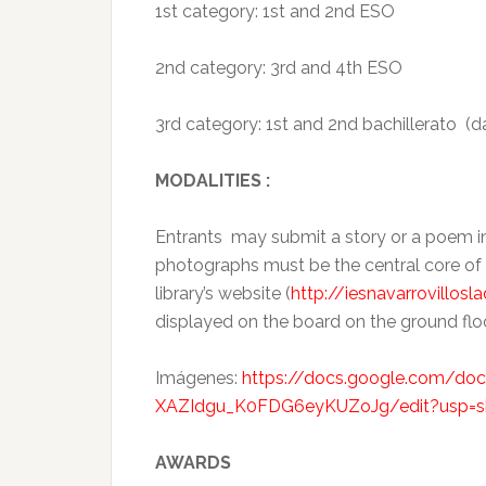
1st category: 1st and 2nd ESO
2nd category: 3rd and 4th ESO
3rd category: 1st and 2nd bachillerato (d
MODALITIES :
Entrants may submit a story or a poem in 
photographs must be the central core of 
library’s website (
http://iesnavarrovillos
displayed on the board on the ground floo
Imágenes:
https://docs.google.com/do
XAZIdgu_K0FDG6eyKUZoJg/edit?usp=sh
AWARDS