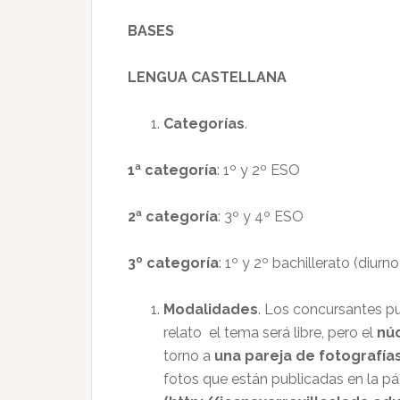
BASES
LENGUA CASTELLANA
Categorías
.
1ª categoría
: 1º y 2º ESO
2ª categoría
: 3º y 4º ESO
3º categoría
: 1º y 2º bachillerato (diurn
Modalidades
. Los concursantes 
relato el tema será libre, pero el
núc
torno a
una pareja de fotografía
fotos que están publicadas en la pá