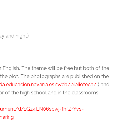
ay and night)
English. The theme will be free but both of the
the plot. The photographs are published on the
lada.educacion.navarra.es/web/biblioteca/
) and
r of the high school and in the classrooms.
cument/d/1Gz4LN06scwj-fhfZrYvs-
aring