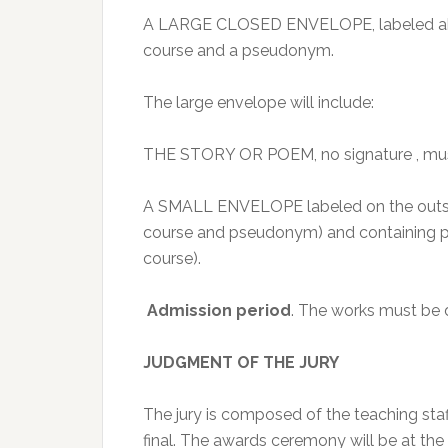
A LARGE CLOSED ENVELOPE, labeled abroa
course and a pseudonym.
The large envelope will include:
THE STORY OR POEM, no signature , must
A SMALL ENVELOPE labeled on the outside
course and pseudonym) and containing pe
course).
Admission period
. The works must be 
JUDGMENT OF THE JURY
The jury is composed of the teaching staf
final. The awards ceremony will be at the 