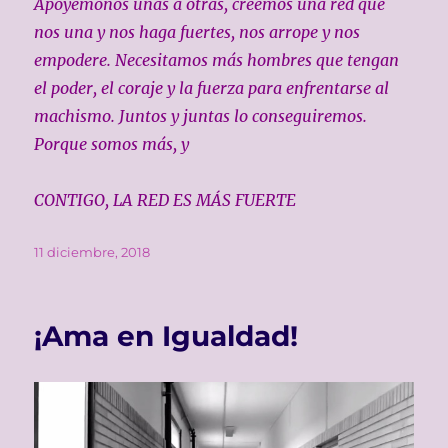
Apoyémonos unas a otras, creémos una red que
nos una y nos haga fuertes, nos arrope y nos
empodere. Necesitamos más hombres que tengan
el poder, el coraje y la fuerza para enfrentarse al
machismo. Juntos y juntas lo conseguiremos.
Porque somos más, y
CONTIGO, LA RED ES MÁS FUERTE
Publicado
11 diciembre, 2018
el
¡Ama en Igualdad!