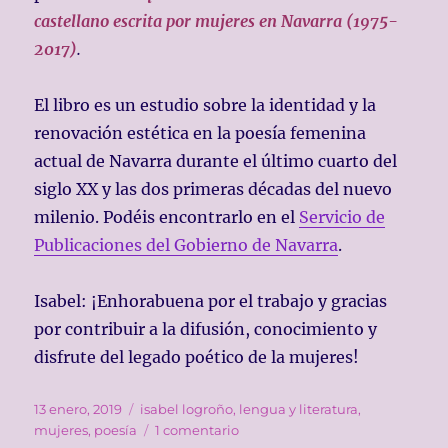
castellano escrita por mujeres en Navarra (1975-
2017)
.
El libro es un estudio sobre la identidad y la
renovación estética en la poesía femenina
actual de Navarra durante el último cuarto del
siglo XX y las dos primeras décadas del nuevo
milenio. Podéis encontrarlo en el
Servicio de
Publicaciones del Gobierno de Navarra
.
Isabel: ¡Enhorabuena por el trabajo y gracias
por contribuir a la difusión, conocimiento y
disfrute del legado poético de la mujeres!
Publicado
Etiquetas
13 enero, 2019
isabel logroño
,
lengua y literatura
,
el
en
mujeres
,
poesía
1 comentario