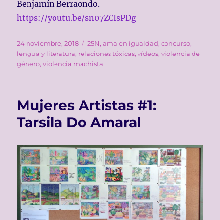
Benjamín Berraondo.
https://youtu.be/sn07ZCIsPDg
Publicado
Etiquetas
24 noviembre, 2018
25N
,
ama en igualdad
,
concurso
,
el
lengua y literatura
,
relaciones tóxicas
,
vídeos
,
violencia de
género
,
violencia machista
Mujeres Artistas #1:
Tarsila Do Amaral