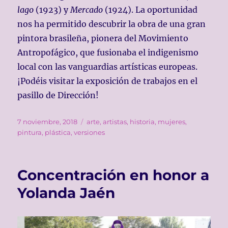
lago
(1923) y
Mercado
(1924). La oportunidad
nos ha permitido descubrir la obra de una gran
pintora brasileña, pionera del Movimiento
Antropofágico, que fusionaba el indigenismo
local con las vanguardias artísticas europeas.
¡Podéis visitar la exposición de trabajos en el
pasillo de Dirección!
Publicado
Etiquetas
7 noviembre, 2018
arte
,
artistas
,
historia
,
mujeres
,
el
pintura
,
plástica
,
versiones
Concentración en honor a
Yolanda Jaén